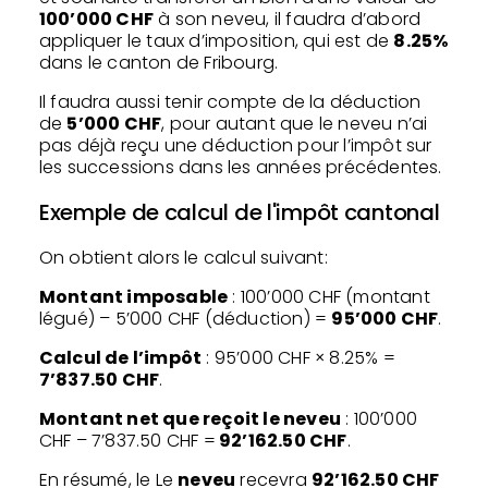
100’000 CHF
à son neveu, il faudra d’abord
appliquer le taux d’imposition, qui est de
8.25%
dans le canton de Fribourg.
Il faudra aussi tenir compte de la déduction
de
5’000 CHF
, pour autant que le neveu n’ai
pas déjà reçu une déduction pour l’impôt sur
les successions dans les années précédentes.
Exemple de calcul de l'impôt cantonal
On obtient alors le calcul suivant:
Montant imposable
: 100’000 CHF (montant
légué) – 5’000 CHF (déduction) =
95’000 CHF
.
Calcul de l’impôt
: 95’000 CHF × 8.25% =
7’837.50 CHF
.
Montant net que reçoit le neveu
: 100’000
CHF – 7’837.50 CHF =
92’162.50 CHF
.
En résumé, le Le
neveu
recevra
92’162.50 CHF