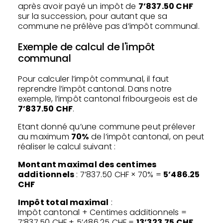
après avoir payé un impôt de
7’837.50 CHF
sur la succession, pour autant que sa
commune ne prélève pas d’impôt communal.
Exemple de calcul de l'impôt
communal
Pour calculer l’impôt communal, il faut
reprendre l’impôt cantonal. Dans notre
exemple, l’impôt cantonal fribourgeois est de
7’837.50 CHF
.
Etant donné qu’une commune peut prélever
au maximum
70%
de l’impôt cantonal, on peut
réaliser le calcul suivant :
Montant maximal des centimes
additionnels
: 7’837.50 CHF × 70% =
5’486.25
CHF
Impôt total maximal
:
Impôt cantonal + Centimes additionnels =
7’837.50 CHF + 5’486.25 CHF =
13’323.75 CHF